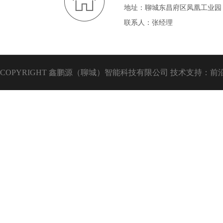
地址：聊城东昌府区凤凰工业园
联系人：张经理
COPYRIGHT 鑫鹏源（聊城）智能科技有限公司
技术
支持：前