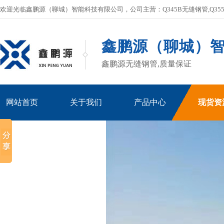
欢迎光临鑫鹏源（聊城）智能科技有限公司，公司主营：Q345B无缝钢管,Q35
鑫鹏源（聊城）
鑫鹏源无缝钢管,质量保证
网站首页
关于我们
产品中心
现货资