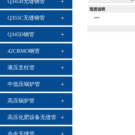
Q345B无缝钢管
现货说明
Q355C无缝钢管
***
Q345D钢管
42CRMO钢管
液压支柱管
中低压锅炉管
高压锅炉管
高压化肥设备无缝管
合金无缝管