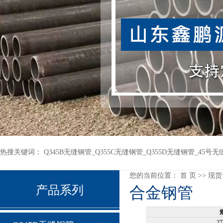
热搜关键词：
Q345B无缝钢管
_
Q355C无缝钢管
_
Q355D无缝钢管
_
45号无
_
42CRMO钢管
_
12crmo合金钢管
_
15crmo钢管
_
35crmo钢管
_
20cr钢管
_
40c
您的当前位置：
首 页
>>
现货
产品系列
合金钢管
products
27