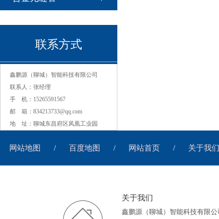
联系方式
contact
鑫鹏源（聊城）智能科技有限公司
联系人：张经理
手 机：15265591567
邮 箱：834213733@qq.com
地 址：聊城东昌府区凤凰工业园
网站地图
/
百度地图
/
网站首页
/
关于我
关于我们
鑫鹏源（聊城）智能科技有限公