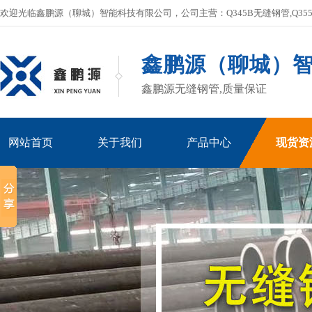
欢迎光临鑫鹏源（聊城）智能科技有限公司，公司主营：Q345B无缝钢管,Q35
鑫鹏源（聊城）
鑫鹏源无缝钢管,质量保证
网站首页
关于我们
产品中心
现货资